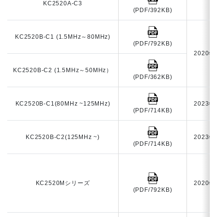
KC2520A-C3
(PDF/392KB)
KC2520B-C1 (1.5MHz～80MHz)
(PDF/792KB)
2020年
KC2520B-C2 (1.5MHz～50MHz）
(PDF/362KB)
KC2520B-C1(80MHz ~125MHz)
2023年
(PDF/714KB)
KC2520B-C2(125MHz ~)
2023年
(PDF/714KB)
KC2520Mシリーズ
2020年
(PDF/792KB)