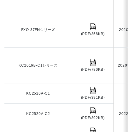
FXO-37FNシリーズ
2010
(PDF/356KB)
KC2016B-C1シリーズ
2020年
(PDF/786KB)
KC2520A-C1
(PDF/391KB)
KC2520A-C2
2022
(PDF/392KB)