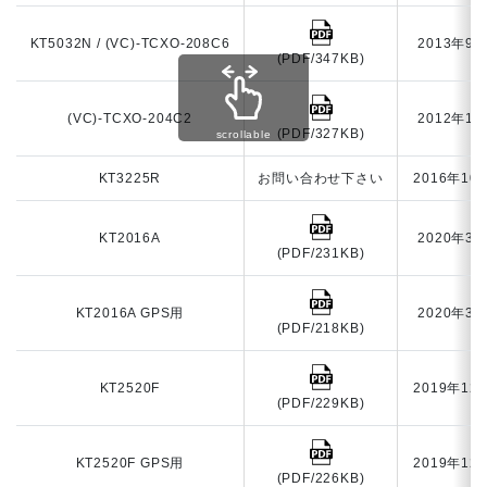
KT5032N / (VC)-TCXO-208C6
2013年9
(PDF/347KB)
(VC)-TCXO-204C2
2012年1
(PDF/327KB)
scrollable
KT3225R
お問い合わせ下さい
2016年10
KT2016A
2020年3
(PDF/231KB)
KT2016A GPS用
2020年3
(PDF/218KB)
KT2520F
2019年12
(PDF/229KB)
KT2520F GPS用
2019年12
(PDF/226KB)