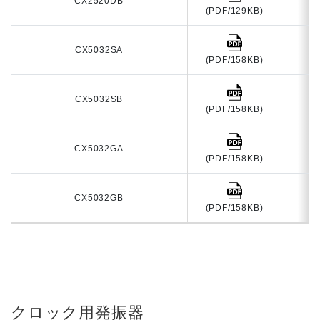
CX2520DB
2
(PDF/129KB)
CX5032SA
2
(PDF/158KB)
CX5032SB
2
(PDF/158KB)
CX5032GA
2
(PDF/158KB)
CX5032GB
2
(PDF/158KB)
クロック用発振器