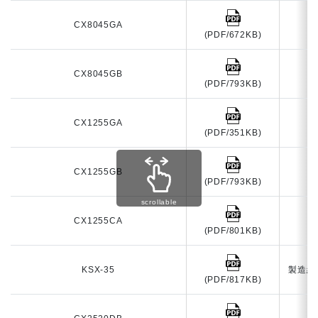
CX8045GA
2
(PDF/672KB)
CX8045GB
2
(PDF/793KB)
CX1255GA
2
(PDF/351KB)
CX1255GB
2
(PDF/793KB)
scrollable
CX1255CA
2
(PDF/801KB)
KSX-35
製造終
(PDF/817KB)