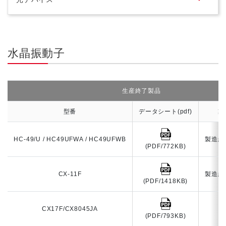
水晶振動子
生産終了製品
型番
データシート(pdf)
製
HC-49/U / HC49UFWA / HC49UFWB
製造終
(PDF/772KB)
CX-11F
製造終
(PDF/1418KB)
CX17F/CX8045JA
2
(PDF/793KB)