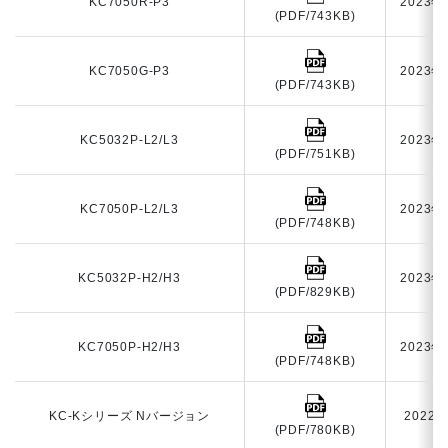
KC7050R-P3
2023年
(PDF/743KB)
KC7050G-P3
2023年
(PDF/743KB)
KC5032P-L2/L3
2023年
(PDF/751KB)
KC7050P-L2/L3
2023年
(PDF/748KB)
KC5032P-H2/H3
2023年
(PDF/829KB)
KC7050P-H2/H3
2023年
(PDF/748KB)
KC-Kシリーズ Nバージョン
2022
(PDF/780KB)