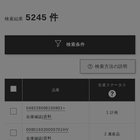
5245
件
検索結果
検索条件
検索方法の説明
生産ステータス
品番
048339008100801+
1.計画
資料
在庫確認
|
008016020000701HV
2.量産品
資料
在庫確認
|