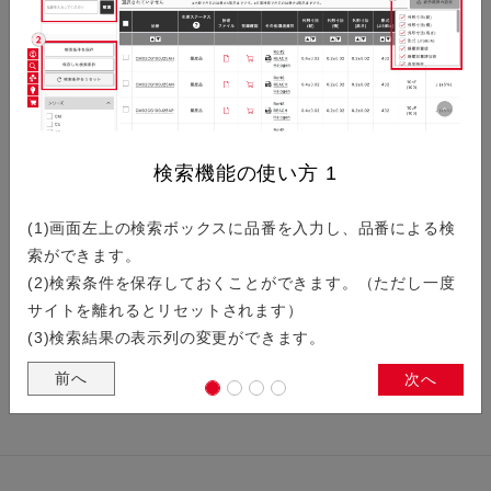
器向け「5631シリーズ」を紹介します。小型かつ、フローテ
ィング機構付き基板対基板コネクタで、フローティング量は…
フルシールド構造でEMI特性を向上…
検索機能の使い方
1
(1)画面左上の検索ボックスに品番を入力し、品番による検
近年、通信機能や情報処理能力の向上などにより、スマートフ
索ができます。
ォンをはじめとする通信端末やスマートウォッチなどウェアラ
(2)検索条件を保存しておくことができます。（ただし一度
ブルデバイスは、ますます高機能化が加速しています。それ…
サイトを離れるとリセットされます）
(3)検索結果の表示列の変更ができます。
前へ
次へ