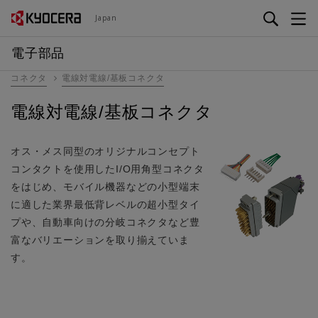
メ
Japan
イ
ン
電子部品
コ
コネクタ
電線対電線/基板コネクタ
ン
テ
電線対電線/基板コネクタ
ン
ツ
に
オス・メス同型のオリジナルコンセプト
移
コンタクトを使用したI/O用角型コネクタ
動
をはじめ、モバイル機器などの小型端末
に適した業界最低背レベルの超小型タイ
プや、自動車向けの分岐コネクタなど豊
富なバリエーションを取り揃えていま
す。