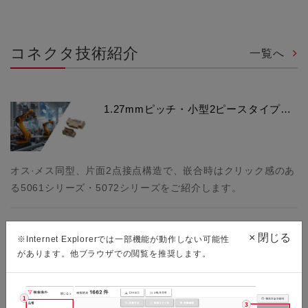
コネクタ技術紹介
一覧へ
1.27mmピッチ・小型2ピースタイプ…
オス·メス同型、片面2点接点構造で、嵌合時はクリック感のあ
る5061シリーズ・5072シリーズをご紹介します。
×
閉じる
※Internet Explorerでは一部機能が動作しない可能性
FloXY®HS 省スペース 0.5mmピッチ…
があります。他ブラウザでの閲覧を推奨します。
SDVの進化やADAS/ADの高度化を背景に高機能化した車載機