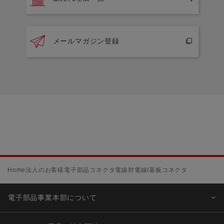
メールマガジン登録
Home
法人のお客様
電子部品
コネクタ
電線対電線/基板コネクタ
電子部品事業本部について