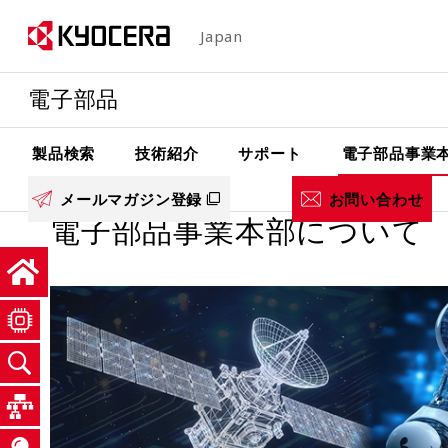
メ
Japan
イ
ン
電子部品
コ
ン
テ
製品検索
技術紹介
サポート
電子部品事業
ン
メールマガジン登録
お問い合わせ
ツ
電子部品事業本部について
に
移
動