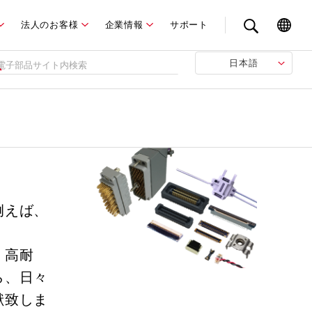
法人のお客様
企業情報
サポート
日本語
例えば、
・高耐
ら、日々
献致しま