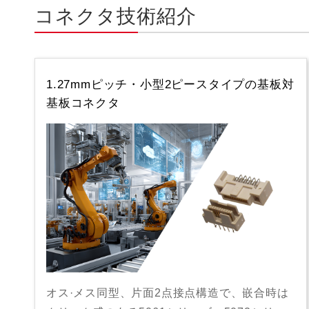
コネクタ技術紹介
1.27mmピッチ・小型2ピースタイプの基板対
基板コネクタ
オス·メス同型、片面2点接点構造で、嵌合時は