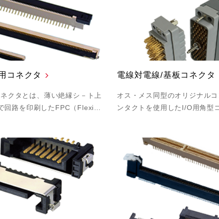
FC用コネクタ
電線対電線/基板コネクタ
Cコネクタとは、薄い絶縁シ－ト上
オス・メス同型のオリジナルコ
回路を印刷したFPC（Flexi…
ンタクトを使用したI/O用角型