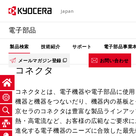
メ
Japan
イ
ン
電子部品
コ
ン
テ
製品検索
技術紹介
サポート
電子部品事業
ン
メールマガジン登録
お問い合わせ
ツ
コネクタ
に
移
動
コネクタとは、電子機器や電子部品に使用
機器と機器をつないだり、機器内の基板と
京セラのコネクタは豊富な製品ラインアッ
熱・高電流など、お客様の広範なご要求に
進化する電子機器のニーズに合致した最先