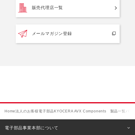
販売代理店一覧
メールマガジン登録
Home
法人のお客様
電子部品
KYOCERA AVX Components 製品一覧
バリ
電子部品事業本部について