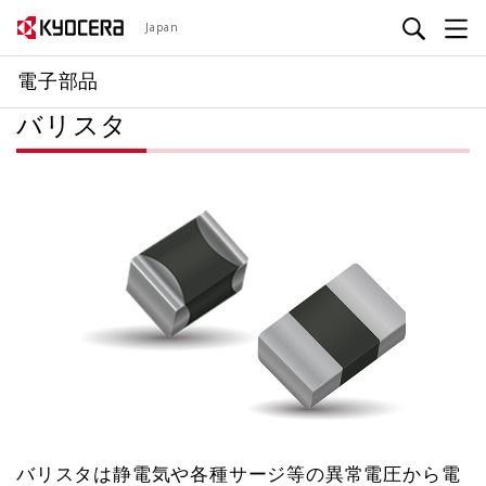
メ
Japan
イ
ン
電子部品
コ
バリスタ
ン
テ
ン
ツ
に
移
動
バリスタは静電気や各種サージ等の異常電圧から電