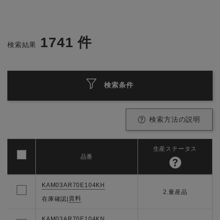
1741
件
検索結果
検索条件
検索方法の説明
生産ステータス
品番
KAM03AR70E104KH
2.量産品
資料
在庫確認
|
KAM03AR70E104KN