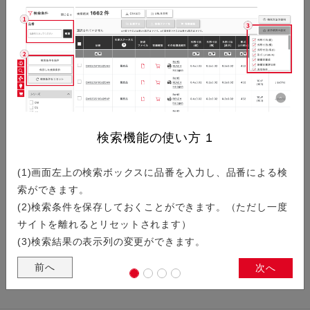
創造的で新しい価値を生み出していく両者の対談コンテンツで
す。全編英語で制作されていますが、動画音声は日本語です。
航空宇宙用電子部品のご紹介
検索機能の使い方
1
ロケットや人工衛星等に搭載される航空宇宙用電子部品におい
(1)画面左上の検索ボックスに品番を入力し、品番による検
ては、地上とは異なる過酷な環境下において、高信頼・長寿命
索ができます。
が要求されます。 KYOCERA AVXの航空宇宙向け電子部品…
(2)検索条件を保存しておくことができます。（ただし一度
サイトを離れるとリセットされます）
(3)検索結果の表示列の変更ができます。
前へ
次へ