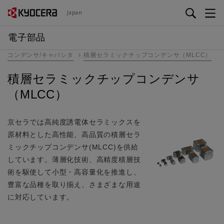
メ
Japan
イ
ン
電子部品
コ
コンデンサ/キャパシタ
積層セラミックチップコンデンサ（MLCC）
ン
テ
積層セラミックチップコンデンサ
ン
（MLCC）
ツ
に
移
京セラでは高純度誘電体セラミックスを
動
原材料とした高性能、高品質の積層セラ
ミックチップコンデンサ(MLCC)を供給
しています。薄層化技術、高精度積層技
術を駆使して小型・高容量化を推進し、
豊富な品種を取り揃え、さまざまな用途
に対応しています。