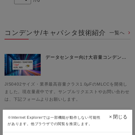
/
70
コンデンサ/キャパシタ技術紹介
一覧へ
データセンター向け大容量コンデン…
JIS0402サイズ・業界最高容量クラス1.0μFのMLCCを開発し
ました。現在量産中です。サンプルリクエストやお問い合わせ
は、下記フォームよりお願いします。
×
閉じる
※Internet Explorerでは一部機能が動作しない可能性
MLCC開発者×漆塗りの匠
があります。他ブラウザでの閲覧を推奨します。