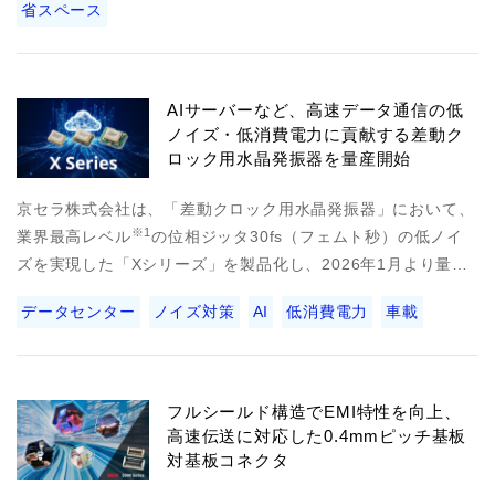
省スペース
AIサーバーなど、高速データ通信の低
ノイズ・低消費電力に貢献する差動ク
ロック用水晶発振器を量産開始
京セラ株式会社は、「差動クロック用水晶発振器」において、
※1
業界最高レベル
の位相ジッタ30fs（フェムト秒）の低ノイ
ズを実現した「Xシリーズ」を製品化し、2026年1月より量…
データセンター
ノイズ対策
AI
低消費電力
車載
フルシールド構造でEMI特性を向上、
高速伝送に対応した0.4mmピッチ基板
対基板コネクタ