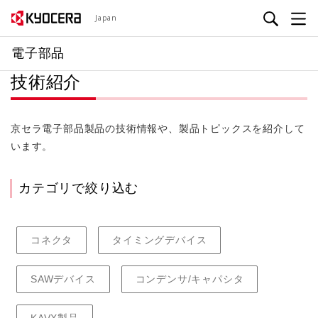
メ
Japan
イ
ン
電子部品
コ
技術紹介
ン
テ
ン
京セラ電子部品製品の技術情報や、製品トピックスを紹介して
ツ
います。
に
移
動
カテゴリで絞り込む
コネクタ
タイミングデバイス
SAWデバイス
コンデンサ/キャパシタ