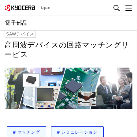
メ
Japan
イ
ン
電子部品
コ
SAWデバイス
ン
テ
高周波デバイスの回路マッチングサ
ン
ービス
ツ
に
移
動
#
マッチング
#
シミュレーション