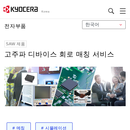
Korea
メ
전자부품
イ
ン
SAW 제품
コ
ン
고주파 디바이스 회로 매칭 서비스
テ
ン
ツ
に
移
動
#
메칭
#
시뮬레이션