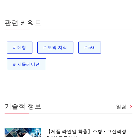
관련 키워드
#
메칭
#
토막 지식
#
5G
#
시뮬레이션
기술적 정보
일람
【제품 라인업 확충】소형・고신뢰성