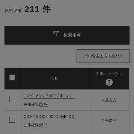
211
件
検索結果
検索条件
検索方法の説明
生産ステータス
品番
CX2016DB16000D0FLNCC
2.量産品
資料
在庫確認
|
CX2016DB16000D0GEJCC
2.量産品
資料
在庫確認
|