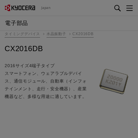
メ
Japan
イ
ン
電子部品
コ
タイミングデバイス
水晶振動子
CX2016DB
ン
テ
CX2016DB
ン
ツ
に
2016サイズ4端子タイプ
移
スマートフォン、ウェアラブルデバイ
動
ス、通信モジュール、自動車（インフォ
テインメント、走行・安全機器）、産業
機器など、多様な用途に適しています。