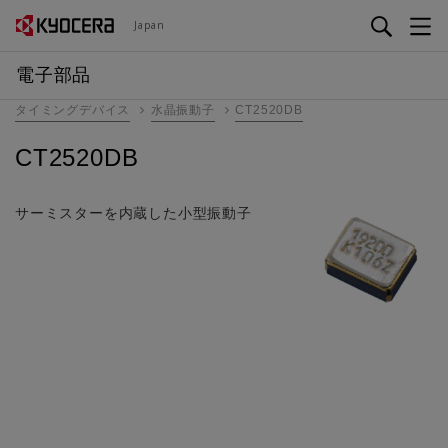
メ
Japan
イ
ン
電子部品
コ
タイミングデバイス
水晶振動子
CT2520DB
ン
テ
CT2520DB
ン
ツ
に
サーミスターを内蔵した小型振動子
移
動