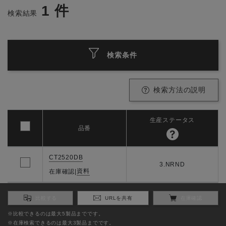
1
件
検索結果
検索条件
検索方法の説明
生産ステータス
品番
CT2520DB
3.NRND
資料
在庫確認
|
比較する
URLを共有
在庫確認
※比較できるのは最大5製品までです。
※在庫検索できるのは最大3製品までです。