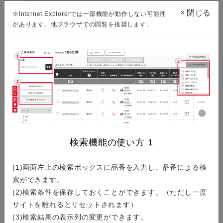
×
閉じる
※Internet Explorerでは一部機能が動作しない可能性
があります。他ブラウザでの閲覧を推奨します。
環境資料ダウンロード
ISO/IATF認証取得状況
製品検索
検索機能の使い方
1
(1)画面左上の検索ボックスに品番を入力し、品番による検
シリーズから探す
索ができます。
(2)検索条件を保存しておくことができます。（ただし一度
シリーズ名の一覧から製品を検索することができます。
サイトを離れるとリセットされます）
(3)検索結果の表示列の変更ができます。