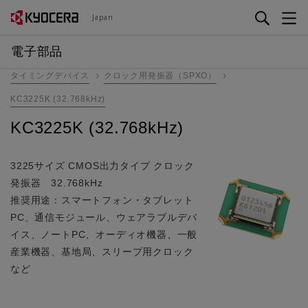
メ
Japan
イ
ン
電子部品
コ
タイミングデバイス
クロック用発振器（SPXO）
ン
テ
KC3225K (32.768kHz)
ン
KC3225K (32.768kHz)
ツ
に
移
3225サイズ CMOS出力タイプ クロック
動
発振器 32.768kHz
推奨用途：スマートフォン・タブレット
PC、通信モジュール、ウェアラブルデバ
イス、ノートPC、オーディオ機器、一般
産業機器、基地局、スリープ用クロック
など