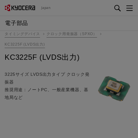
メ
Japan
イ
ン
電子部品
コ
タイミングデバイス
クロック用発振器（SPXO）
ン
テ
KC3225F (LVDS出力)
ン
KC3225F (LVDS出力)
ツ
に
移
3225サイズ LVDS出力タイプ クロック発
動
振器
推奨用途：ノートPC、一般産業機器、基
地局など