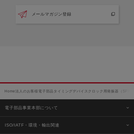
メールマガジン登録
Home
法人のお客様
電子部品
タイミングデバイス
クロック用発振器（SPXO
電子部品事業本部について
ISO/IATF・環境・輸出関連