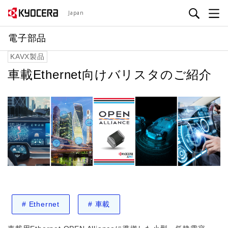
メ
Japan
イ
ン
電子部品
コ
KAVX製品
ン
テ
車載Ethernet向けバリスタのご紹介
ン
ツ
に
移
動
#
Ethernet
#
車載