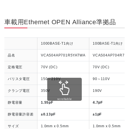
車載用Ethernet OPEN Alliance準拠品
1000BASE-T1向け
100BASE-T1向け
品名
VCAS04AP701R5YATWA
VCAS04AP704R7L
定格電圧
70V (DC)
70V (DC)
バリスタ電圧
150～210V
90～110V
クランプ電圧
350V
190V
scrollable
静電容量
1.55pF
4.7pF
静電容量許容差
±0.13pF
±1pF
サイズ
1.0mm x 0.5mm
1.0mm x 0.5mm