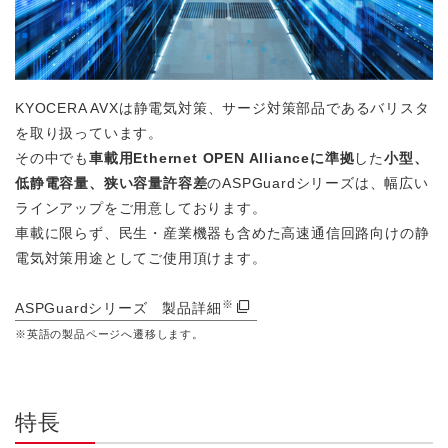
KYOCERA AVXは静電気対策、サージ対策部品であるバリスタ
を取り扱っています。
その中でも
車載用Ethernet OPEN Allianceに準拠
した
小型、
低静電容量、狭い容量許容差
のASPGuardシリーズは、幅広い
ラインアップをご用意しております。
車載に限らず、民生・産業機器も含めた高速通信回路向けの静
電気対策用途としてご使用頂けます。
※
ASPGuardシリーズ 製品詳細
※英語の製品ページへ遷移します。
特長