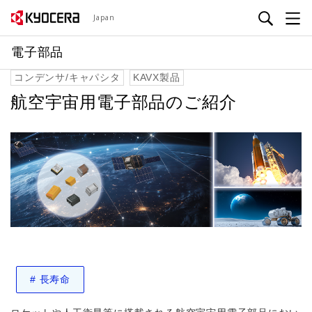
メ
Japan
イ
ン
電子部品
コ
コンデンサ/キャパシタ
KAVX製品
ン
テ
航空宇宙用電子部品のご紹介
ン
ツ
に
移
動
#
長寿命