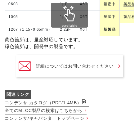
0603
1μF
X6T
量産中
製品検
1005
1μF
X6T
量産中
製品検
scrollable
1207（1.15×0.65mm）
2.2μF
X6T
新製品
黄色箇所は、量産対応しています。
緑色箇所は、開発中の製品です。
詳細についてはお問い合わせください
関連リンク
コンデンサ カタログ（PDF/1.4MB）
全てのMLCC製品の検索はこちらから
コンデンサ/キャパシタ トップページ