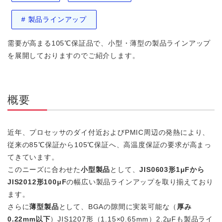
#
製品ラインアップ
需要が高まる105℃保証品で、小型・薄型の製品ラインアップ
を展開しておりますのでご紹介します。
概要
近年、プロセッサのダイ付近およびPMIC周辺の発熱により、
従来の85℃保証から105℃保証へ、高温度保証の要求が高まっ
てきています。
このニーズに合わせた
小型製品
として、
JIS0603形1μFから
JIS2012形100μF
の幅広い製品ラインアップを取り揃えており
ます。
さらに
薄型製品
として、BGAの隙間に実装可能な（
厚み
0.22mm以下
）JIS1207形（1.15×0.65mm）2.2μFも製品ライ