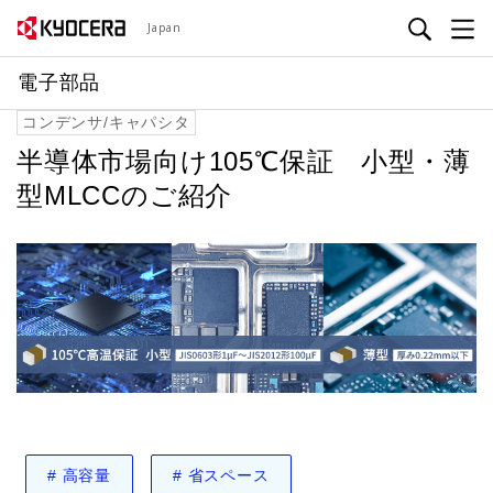
メ
Japan
イ
ン
電子部品
コ
コンデンサ/キャパシタ
ン
テ
半導体市場向け105℃保証 小型・薄
ン
型MLCCのご紹介
ツ
に
移
動
#
高容量
#
省スペース