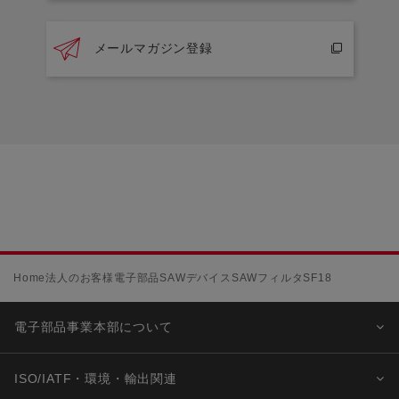
メールマガジン登録
Home
法人のお客様
電子部品
SAWデバイス
SAWフィルタ
SF18
電子部品事業本部について
ISO/IATF・環境・輸出関連