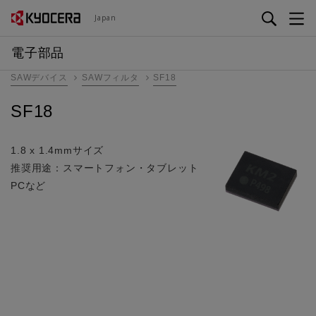
メ
Japan
イ
ン
電子部品
コ
SAWデバイス
SAWフィルタ
SF18
ン
テ
SF18
ン
ツ
に
1.8 x 1.4mmサイズ
移
推奨用途：スマートフォン・タブレット
動
PCなど