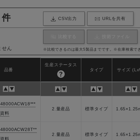
件
CSV出力
URLを共有
比較する
技術ファイル
ません
※比較できるのは最大5製品までです。
※在庫検索で
生産ステータス
品番
タイプ
サイズ (Lx
48000ACW18***
2.量産品
標準タイプ
1.65×1.2
資料
|
48000ACW28T**
2.量産品
標準タイプ
1.65×1.2
資料
|