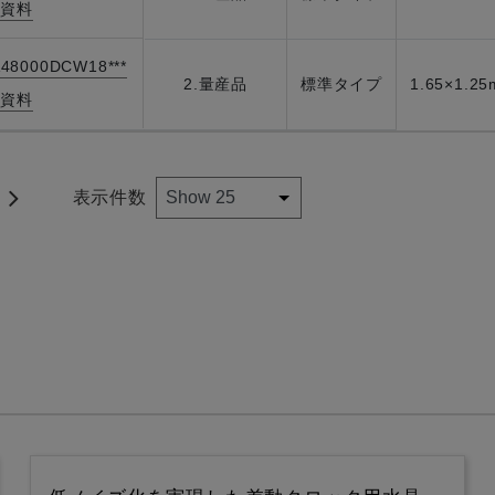
資料
|
48000DCW18***
2.量産品
標準タイプ
1.65×1.2
資料
|
表示件数