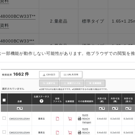
資料
|
48000BCW33T**
2.量産品
標準タイプ
1.65×1.2
資料
|
48000BCW33***
2.量産品
標準タイプ
1.65×1.2
資料
|
plorerでは一部機能が動作しない可能性があります。他ブラウザでの閲覧
A48000CCW18T**
2.量産品
標準タイプ
1.65×1.2
資料
|
48000CCW18***
2.量産品
標準タイプ
1.65×1.2
資料
|
A48000CCW28T**
2.量産品
標準タイプ
1.65×1.2
資料
|