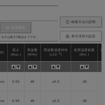
検索方法の説明
在庫確認
表示項目の設定
きるのは最大3製品までです。
高さ
周波数
周波数温度特性
使用温度範囲
使
W)
-6
(Max.)
[MHz]
(x10
)
(Min.)
5mm
0.55
48
±0.5
-30
5mm
0.55
48
±0.5
-30