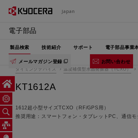
メ
Japan
イ
ン
電子部品
コ
ン
テ
製品検索
技術紹介
サポート
電子部品事業
ン
メールマガジン登録
お問い合わせ
ツ
タイミングデバイス
温度補償型水晶発振器（TCXO）
に
移
KT1612A
動
1612超小型サイズTCXO（RF/GPS用）
推奨用途：スマートフォン・タブレットPC、通信モ