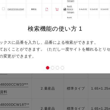
48000CCW28***
2.量産品
標準タイプ
1.65×1.2
資料
|
A48000CCW30T**
検索機能の使い方
1
2.量産品
標準タイプ
1.65×1.2
資料
|
索ボックスに品番を入力し、品番による検索ができます。
48000CCW30***
2.量産品
標準タイプ
1.65×1.2
存しておくことができます。（ただし一度サイトを離れるとリ
資料
|
列の変更ができます。
A48000CCW33T**
2.量産品
標準タイプ
1.65×1.2
資料
|
48000CCW33***
2.量産品
標準タイプ
1.65×1.2
資料
|
A48000DCW18T**
2.量産品
標準タイプ
1.65×1.2