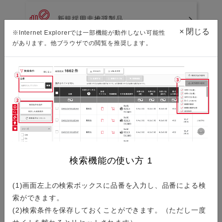
新規採用非推奨製品
×
閉じる
※Internet Explorerでは一部機能が動作しない可能性
があります。他ブラウザでの閲覧を推奨します。
環境資料ダウンロード
ISO/IATF認証取得状況
検索機能の使い方
1
製品検索
(1)画面左上の検索ボックスに品番を入力し、品番による検
索ができます。
シリーズから探す
(2)検索条件を保存しておくことができます。（ただし一度