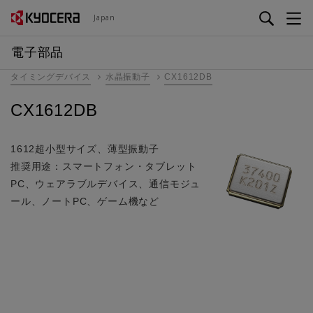
メ
Japan
イ
ン
電子部品
コ
タイミングデバイス
水晶振動子
CX1612DB
ン
テ
CX1612DB
ン
ツ
に
1612超小型サイズ、薄型振動子
移
推奨用途：スマートフォン・タブレット
動
PC、ウェアラブルデバイス、通信モジュ
ール、ノートPC、ゲーム機など