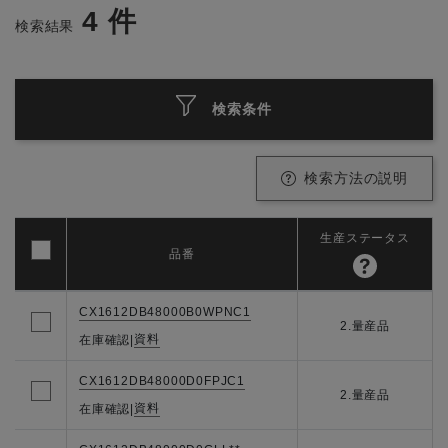
4
件
検索結果
検索条件
検索方法の説明
生産ステータス
品番
CX1612DB48000B0WPNC1
2.量産品
資料
在庫確認
|
CX1612DB48000D0FPJC1
2.量産品
資料
在庫確認
|