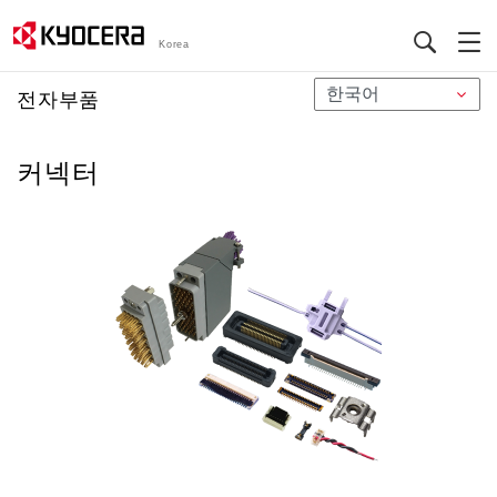
Korea
メ
전자부품
イ
ン
커넥터
コ
ン
テ
ン
ツ
に
移
動