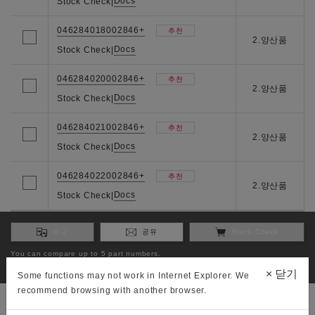
Docs
Stock Check
|
046284018002846+
추천
2.양산품
Docs
Stock Check
|
046284020002846+
추천
2.양산품
Docs
Stock Check
|
046284021002846+
추천
2.양산품
Docs
Stock Check
|
046284022002846+
추천
2.양산품
Docs
Stock Check
|
비교
공유
Stock Check
You can compare up to 5 part numbers.
You can check stock to 3 part numbers.
×
닫기
Some functions may not work in Internet Explorer. We
recommend browsing with another browser.