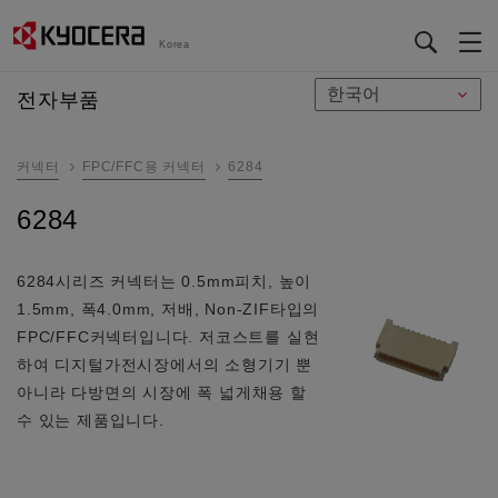
Korea
メ
전자부품
イ
ン
커넥터
FPC/FFC용 커넥터
6284
コ
ン
6284
テ
ン
ツ
6284시리즈 커넥터는 0.5mm피치, 높이
に
1.5mm, 폭4.0mm, 저배, Non-ZIF타입의
移
FPC/FFC커넥터입니다. 저코스트를 실현
動
하여 디지털가전시장에서의 소형기기 뿐
아니라 다방면의 시장에 폭 넓게채용 할
수 있는 제품입니다.