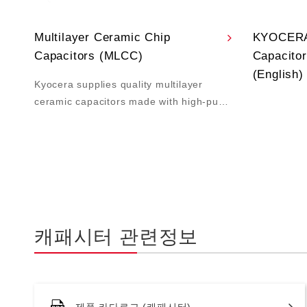
Multilayer Ceramic Chip
KYOCERA
Capacitors (MLCC)
Capacito
(English)
Kyocera supplies quality multilayer
ceramic capacitors made with high-pu…
캐패시터 관련정보
제품 카다로그 (캐패시터)