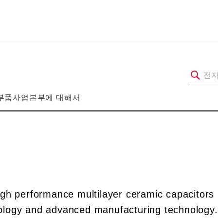
부품사업본부에 대해서
igh performance multilayer ceramic capacitors
chnology and advanced manufacturing technology