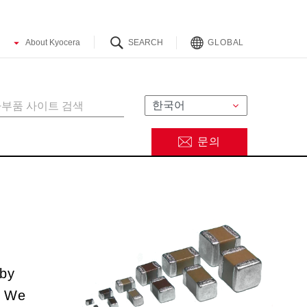
GLOBAL
문의
 by
. We