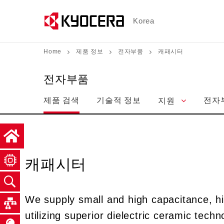
メ
イ
Korea
ン
コ
Home
제품 정보
전자부품
캐패시터
ン
テ
전자부품
ン
제품 검색
기술적 정보
전자
지원
ツ
に
移
動
캐패시터
We supply small and high capacitance, h
utilizing superior dielectric ceramic te