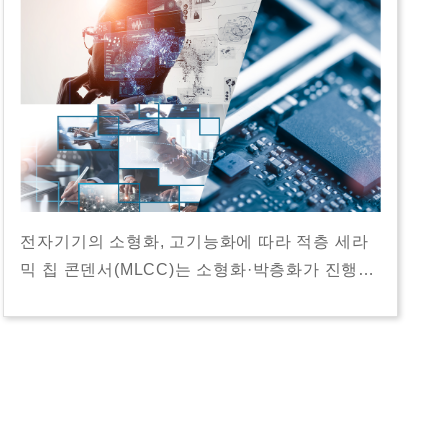
전자기기의 소형화, 고기능화에 따라 적층 세라
믹 칩 콘덴서(MLCC)는 소형화·박층화가 진행…