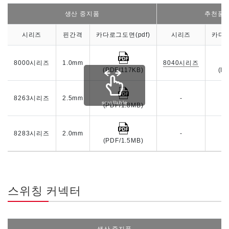
생산 중지품
추천품
시리즈
핀간격
카다로그도면(pdf)
시리즈
카다로
8000시리즈
1.0mm
8040시리즈
(PDF/117KB)
(P
8263시리즈
2.5mm
-
scrollable
(PDF/1.8MB)
8283시리즈
2.0mm
-
(PDF/1.5MB)
스위칭 커넥터