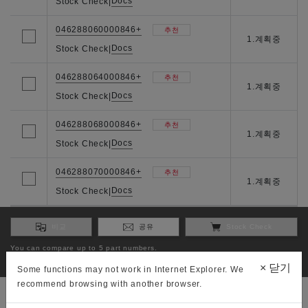
Docs
Stock Check
|
046288060000846+
추천
1.계획중
Docs
Stock Check
|
046288064000846+
추천
1.계획중
Docs
Stock Check
|
046288068000846+
추천
1.계획중
Docs
Stock Check
|
046288070000846+
추천
1.계획중
Docs
Stock Check
|
비교
공유
Stock Check
You can compare up to 5 part numbers.
You can check stock to 3 part numbers.
×
닫기
Some functions may not work in Internet Explorer. We
recommend browsing with another browser.