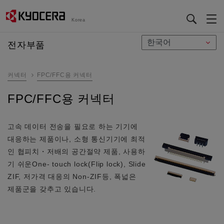
Korea
メ
전자부품
イ
ン
커넥터
FPC/FFC용 커넥터
コ
ン
FPC/FFC용 커넥터
テ
ン
ツ
고속 데이터 전송을 필요로 하는 기기에
に
대응하는 제품이나, 소형 통신기기에 최적
移
인 협피치・저배의 공간절약 제품, 사용하
動
기 쉬운One- touch lock(Flip lock), Slide
ZIF, 저가격 대응의 Non-ZIF등, 폭넓은
제품군을 갖추고 있습니다.