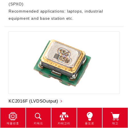
(SPXO)
Recommended applications: laptops, industrial
equipment and base station etc.
KC2016F (LVDSOutput)
2016 Miniature Size LVDS Output Type Clock
Oscillators (SPXO)
제품번호
키워드
카테고리
용도로
재고
Recommended applications: laptops, industrial