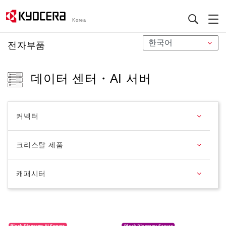
Korea
メ
전자부품
イ
ン
데이터 센터・AI 서버
コ
ン
テ
ン
커넥터
ツ
に
크리스탈 제품
移
動
캐패시터