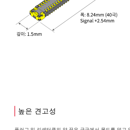
높은 견고성
플러그 및 리셉터클의 양 끝은 금구에서 몰드를 덮고