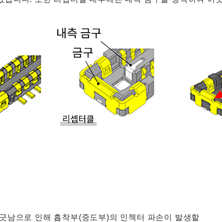
어긋남으로 인해 흡착부(중도부)의 인젝터 파손이 발생할