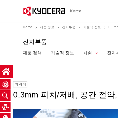
メ
イ
Korea
ン
コ
Home
제품 정보
전자부품
기술적 정보
0.3
ン
テ
전자부품
ン
제품 검색
기술적 정보
전자
지원
ツ
に
移
動
커넥터
0.3mm 피치/저배, 공간 절