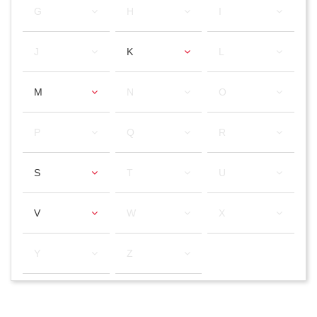
G
H
I
J
K
L
M
N
O
P
Q
R
S
T
U
V
W
X
Y
Z