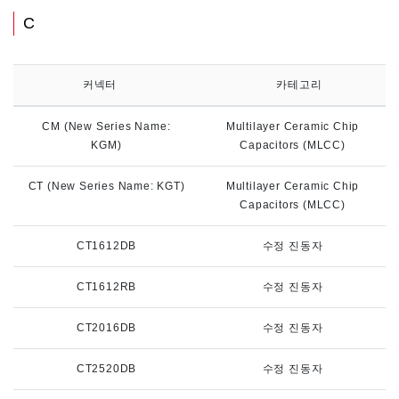
C
커넥터
카테고리
CM (New Series Name:
Multilayer Ceramic Chip
KGM)
Capacitors (MLCC)
CT (New Series Name: KGT)
Multilayer Ceramic Chip
Capacitors (MLCC)
CT1612DB
수정 진동자
CT1612RB
수정 진동자
CT2016DB
수정 진동자
CT2520DB
수정 진동자