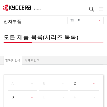
Korea
メ
전자부품
イ
ン
모든 제품 목록(시리즈 목록)
コ
ン
テ
ン
ツ
알파벳 검색
숫자로 검색
に
移
動
A
B
C
D
E
F