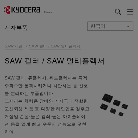
Korea
メ
전자부품
イ
ン
SAW 제품
SAW 필터 / SAW 멀티플렉서
コ
ン
SAW 필터 / SAW 멀티플렉서
テ
ン
ツ
SAW 필터, 듀플렉서, 쿼드플렉서는 특정
に
주파수만 통과시키거나 차단하는 등 신호
移
를 분리하는 부품입니다.
動
교세라는 차량용 장비와 기지국에 적합한
고신뢰성 제품 등 다양한 라인업을 갖추고
저삽입 손실·높은 감쇠·높은 아이솔레이
션 등을 업계 최고 수준의 성능으로 구현
하여