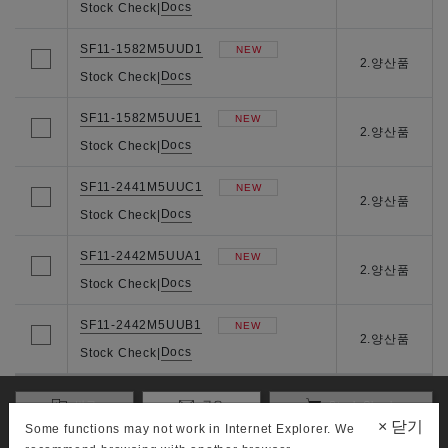
Docs
Stock Check
|
SF11-1582M5UUD1
NEW
2.양산품
Docs
Stock Check
|
SF11-1582M5UUE1
NEW
2.양산품
Docs
Stock Check
|
SF11-2441M5UUC1
NEW
2.양산품
Docs
Stock Check
|
SF11-2442M5UUA1
NEW
2.양산품
Docs
Stock Check
|
SF11-2442M5UUB1
NEW
2.양산품
Docs
Stock Check
|
비교
공유
Stock Check
×
닫기
Some functions may not work in Internet Explorer. We
You can compare up to 5 part numbers.