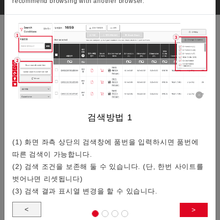
recommend browsing with another browser.
You can check stock to 3 part numbers.
/
5
SAW 제품기술적 정보
일람
검색방법
1
【제품 라인업 확충】소형・고신뢰성…
(1) 화면 좌측 상단의 검색창에 품번을 입력하시면 품번에
따른 검색이 가능합니다.
(2) 검색 조건을 보존해 둘 수 있습니다. (단, 한번 사이트를
스마트폰이나 통신 기기용 소형 SAW 듀플렉서 「SD16 시리
벗어나면 리셋됩니다)
즈」의 제품 라인 업 확충에 대해 소개드립니다.
(3) 검색 결과 표시열 변경을 할 수 있습니다.
<
>