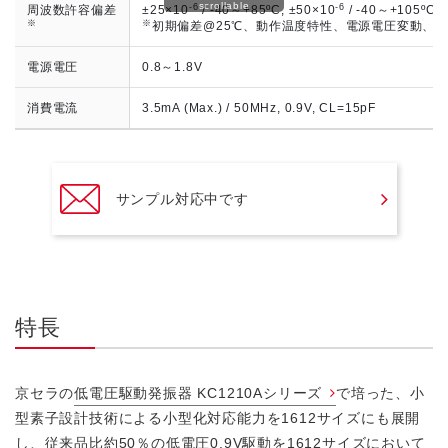
scrollable
-6
-6
周波数許容偏差
±25×10
/ -40～+85ºC, ±50×10
/ -40～+105ºC
※
※
初期偏差@25℃、動作温度特性、電源電圧変動、負
電源電圧
0.8～1.8V
消費電流
3.5mA (Max.) / 50MHz, 0.9V, CL=15pF
サンプル対応中です
特長
京セラの
低電圧駆動発振器 KC1210Aシリーズ
で培った、小
型素子設計技術による小型化対応能力を1612サイズにも展開
し、従来品比約50％の低電圧0.9V駆動を1612サイズにおいて