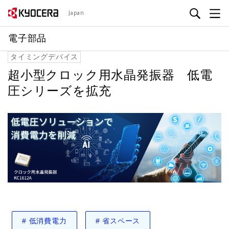
メ
Japan
イ
ン
電子部品
コ
タイミングデバイス
ン
テ
超小型クロック用水晶発振器 低電
ン
圧シリーズを拡充
ツ
に
移
動
#
低消費電力
#
省スペース