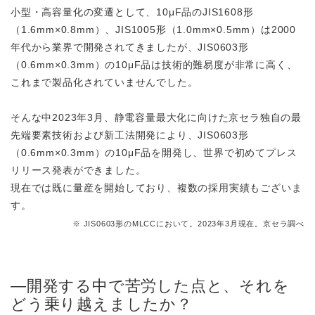
小型・高容量化の変遷として、10μF品のJIS1608形
（1.6mm×0.8mm）、JIS1005形（1.0mm×0.5mm）は2000
年代から業界で開発されてきましたが、JIS0603形
（0.6mm×0.3mm）の10μF品は技術的難易度が非常に高く、
これまで製品化されていませんでした。
そんな中2023年3月、静電容量最大化に向けた京セラ独自の最
先端要素技術および新工法開発により、JIS0603形
（0.6mm×0.3mm）の10μF品を開発し、世界で初めてプレス
リリース発表ができました。
現在では既に量産を開始しており、複数の採用実績もございま
す。
※ JIS0603形のMLCCにおいて。2023年3月現在。京セラ調べ
―開発する中で苦労した点と、それを
どう乗り越えましたか？