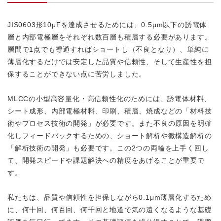
JIS0603形10μFを達成させるためには、0.5μm以下の誘電体
層と内部電極層をそれぞれ数百層も積層する必要があります。
層間で1点でも導通すればショートし（不良となり）、単純に
薄層化するだけでは安定した品質や信頼性、そして生産性を担
保することができない点に苦労しました。
MLCCの小型高容量化・高信頼性化のためには、誘電体材料、
シート成形、内部電極材料、印刷、積層、焼成などの「材料技
術やプロセス技術の開発」が必要です。また不良の原因を明確
化しフィードバックするための、ショート解析や微構造解析の
「解析技術の開発」も必要です。この2つの両輪を上手く回し
て、開発スピードや課題解決への精度をあげることが重要で
す。
私たちは、品質や信頼性を担保しながら0.1μm薄層化するため
に、何十回、何百回、何千回と地道で気の遠くなるような基礎