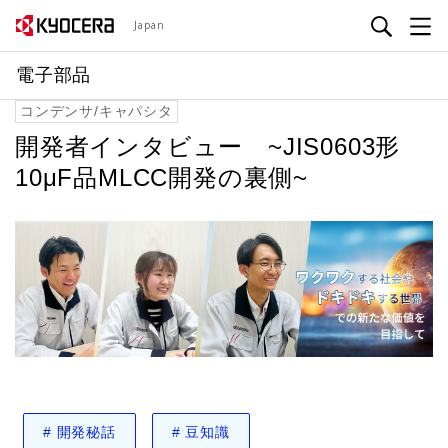
メ
Japan
イ
ン
電子部品
コ
コンデンサ/キャパシタ
ン
テ
開発者インタビュー ~JIS0603形
ン
10μF品MLCC開発の裏側~
ツ
に
移
動
#
開発秘話
#
豆知識