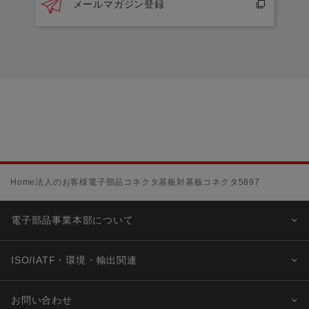
メールマガジン登録
Home
法人のお客様
電子部品
コネクタ
基板対基板コネクタ
5897
電子部品事業本部について
ISO/IATF・環境・輸出関連
お問い合わせ