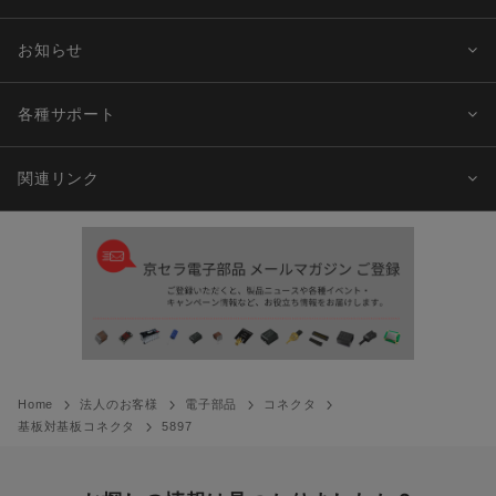
お知らせ
各種サポート
関連リンク
Home
法人のお客様
電子部品
コネクタ
基板対基板コネクタ
5897