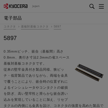
メ
Japan
イ
ン
電子部品
コ
コネクタ
基板対基板コネクタ
5897
ン
テ
5897
ン
ツ
に
0.35mmピッチ、嵌合（基板間）高さ
移
0.8mm、奥行き寸法2.3mmの省スペース
動
基板対基板コネクタです。
従来の堅牢金具付き製品同様、狭ピッ
チ・低背製品でありながら、両端を金具
で覆うことにより、嵌合時の位置ずれに
よるインシュレータやコンタクトの破損
を防ぎ、高い堅牢性と滑らかな嵌合誘い
込みを実現していることに加え、リセプ
タクルの内側にも金具を設け、コネクタの強度を高めた製品で