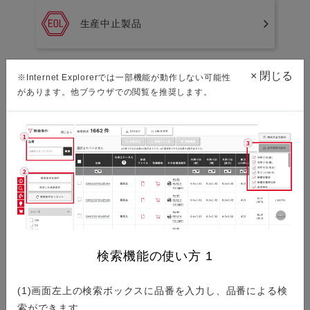
生産中止製品
×
閉じる
※Internet Explorerでは一部機能が動作しない可能性
新規採用非推奨製品
があります。他ブラウザでの閲覧を推奨します。
環境資料ダウンロード
ISO/IATF認証取得状況
検索機能の使い方
1
(1)画面左上の検索ボックスに品番を入力し、品番による検
索ができます。