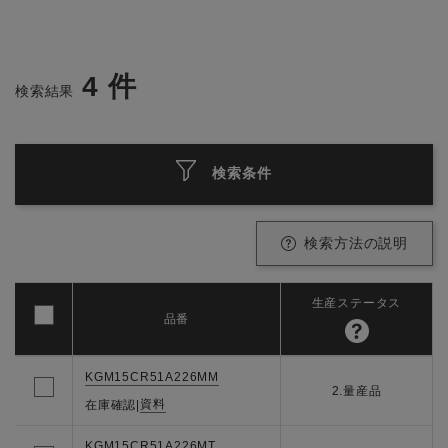
4
件
検索結果
検索条件
検索方法の説明
生産ステータス
品番
KGM15CR51A226MM
2.量産品
資料
在庫確認
|
KGM15CR51A226MT