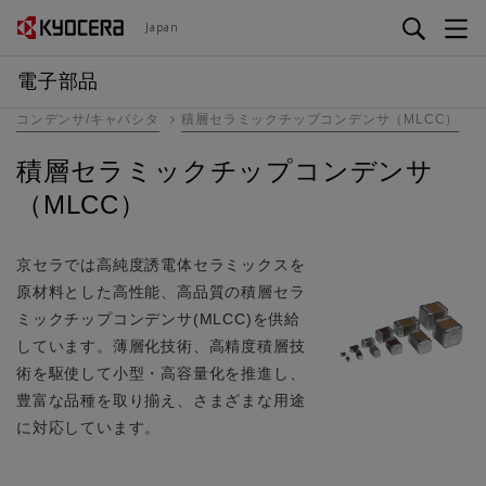
メ
Japan
イ
ン
電子部品
コ
コンデンサ/キャパシタ
積層セラミックチップコンデンサ（MLCC）
ン
テ
積層セラミックチップコンデンサ
ン
（MLCC）
ツ
に
移
京セラでは高純度誘電体セラミックスを
動
原材料とした高性能、高品質の積層セラ
ミックチップコンデンサ(MLCC)を供給
しています。薄層化技術、高精度積層技
術を駆使して小型・高容量化を推進し、
豊富な品種を取り揃え、さまざまな用途
に対応しています。