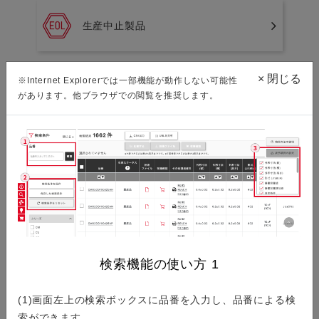
生産中止製品
×
閉じる
※Internet Explorerでは一部機能が動作しない可能性
新規採用非推奨製品
があります。他ブラウザでの閲覧を推奨します。
環境資料ダウンロード
ISO/IATF認証取得状況
検索機能の使い方
1
(1)画面左上の検索ボックスに品番を入力し、品番による検
索ができます。