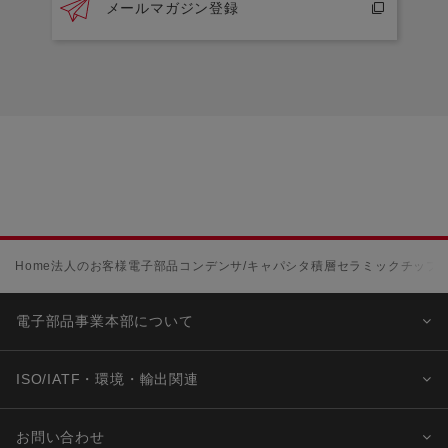
メールマガジン登録
Home
法人のお客様
電子部品
コンデンサ/キャパシタ
積層セラミックチップコ
電子部品事業本部について
ISO/IATF・環境・輸出関連
お問い合わせ