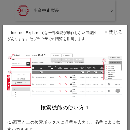
生産中止製品
×
閉じる
※Internet Explorerでは一部機能が動作しない可能性
新規採用非推奨製品
があります。他ブラウザでの閲覧を推奨します。
環境資料ダウンロード
ISO/IATF認証取得状況
検索機能の使い方
1
(1)画面左上の検索ボックスに品番を入力し、品番による検
索ができます。