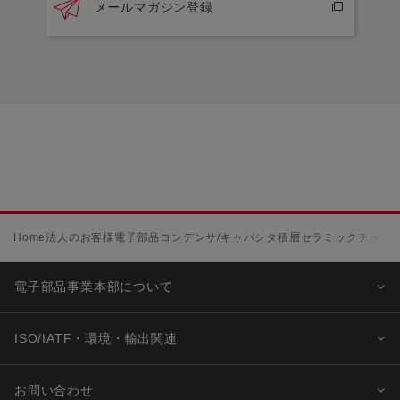
メールマガジン登録
Home
法人のお客様
電子部品
コンデンサ/キャパシタ
積層セラミックチップコ
電子部品事業本部について
ISO/IATF・環境・輸出関連
お問い合わせ