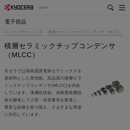
メ
Japan
イ
ン
電子部品
コ
コンデンサ/キャパシタ
積層セラミックチップコンデンサ（MLCC）
ン
テ
積層セラミックチップコンデンサ
ン
（MLCC）
ツ
に
移
京セラでは高純度誘電体セラミックスを
動
原材料とした高性能、高品質の積層セラ
ミックチップコンデンサ(MLCC)を供給
しています。薄層化技術、高精度積層技
術を駆使して小型・高容量化を推進し、
豊富な品種を取り揃え、さまざまな用途
に対応しています。