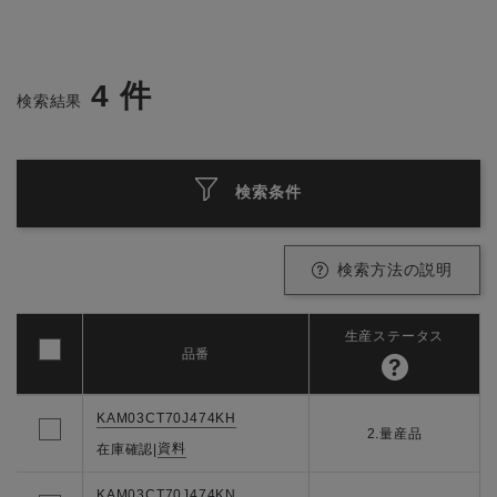
4
件
検索結果
検索条件
検索方法の説明
生産ステータス
品番
KAM03CT70J474KH
2.量産品
資料
在庫確認
|
KAM03CT70J474KN