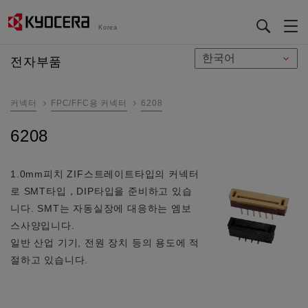
Korea
メ
전자부품
イ
ン
커넥터
FPC/FFC용 커넥터
6208
コ
ン
6208
テ
ン
ツ
1.0mm피치 ZIF스트레이트타입의 커넥터
に
로 SMT타입，DIP타입을 준비하고 있습
移
니다. SMT는 자동실장에 대응하는 엠보
動
스사양입니다.
일반 산업 기기, 전원 장치 등의 용도에 적
절하고 있습니다.