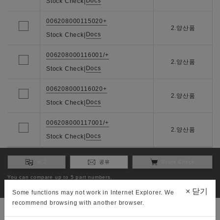
Docs
Stock Check
|
006208000115020+
2.양산품
Docs
Stock Check
|
006208000116001/+
2.양산품
Docs
Stock Check
|
006208000116020+
2.양산품
Docs
Stock Check
|
006208000117001/+
2.양산품
Docs
Stock Check
|
비교
공유
Stock Check
You can compare up to 5 part numbers.
You can check stock to 3 part numbers.
×
닫기
Some functions may not work in Internet Explorer. We
recommend browsing with another browser.