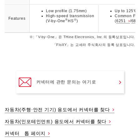
Low profile (1.75mm)
Up to 125℃
High-speed transmission
Common FP
Features
®
※
(V-by-One
HS
)
(
6251
/
680
※:「V-by-One」은 THine Electronics, Inc.의 등록상표입니다.
「FloXY」는 교세라 주식회사의 등록 상표입니다.
커넥터에 관한 문의는 여기로
자동차(주행·안전 기기) 용도에서 커넥터를 찾다
자동차(인포테인먼트) 용도에서 커넥터를 찾다
커넥터 톱 페이지