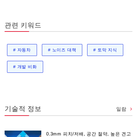
관련 키워드
#
자동차
#
노이즈 대책
#
토막 지식
#
개발 비화
기술적 정보
일람
0.3mm 피치/저배, 공간 절약, 높은 견고