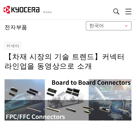
Korea
メ
전자부품
イ
ン
커넥터
コ
ン
【차재 시장의 기술 트렌드】커넥터
テ
라인업을 동영상으로 소개
ン
ツ
に
移
動