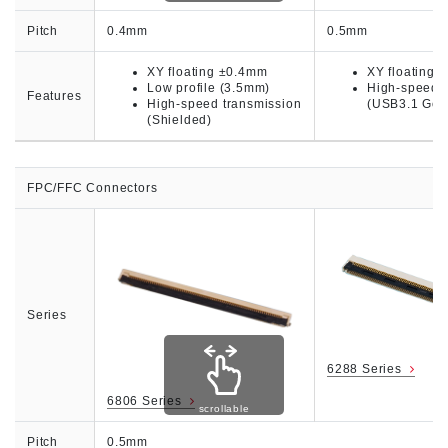
Pitch
0.4mm
0.5mm
XY floating ±0.4mm
XY floating 
Low profile (3.5mm)
High-speed t
Features
High-speed transmission
(USB3.1 Gen.
(Shielded)
FPC/FFC Connectors
Series
6288 Series
6806 Series
scrollable
Pitch
0.5mm