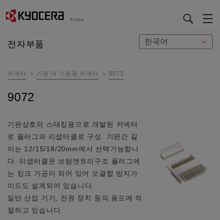
Korea
メ
전자부품
イ
ン
커넥터
기판 대 기판용 커넥터
9072
コ
ン
9072
テ
ン
ツ
기판상호의 스태킹용으로 개발된 커넥터
に
로 플러그와 리셉터클로 구성. 기판간 길
移
이는 12/15/18/20mm에서 선택가능합니
動
다. 리셉터클은 보텀엔트리구조 플러그에
는 킹크 가공이 되어 있어 오결합 방지가
이드도 설계되어 있습니다.
일반 산업 기기, 전원 장치 등의 용도에 적
절하고 있습니다.