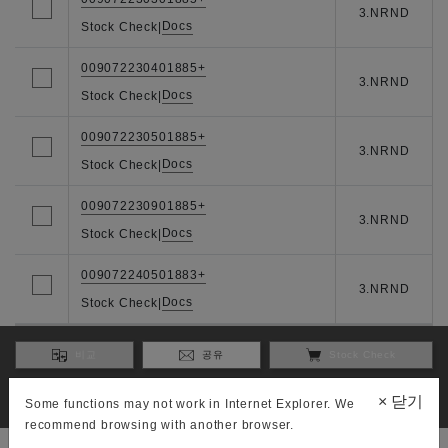
3.NRND
Docs
Stock Check
|
009072230401885+
3.NRND
Docs
Stock Check
|
009072230501885+
3.NRND
Docs
Stock Check
|
009072230901885+
3.NRND
Docs
Stock Check
|
009072240501883+
3.NRND
Docs
Stock Check
|
비교
공유
Stock Check
You can compare up to 5 part numbers.
×
닫기
Some functions may not work in Internet Explorer. We
You can check stock to 3 part numbers.
recommend browsing with another browser.