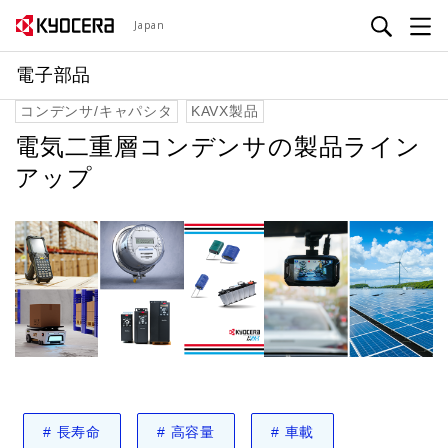
メ
Japan
イ
ン
電子部品
コ
コンデンサ/キャパシタ
KAVX製品
ン
テ
電気二重層コンデンサの製品ライン
ン
アップ
ツ
に
移
動
#
長寿命
#
高容量
#
車載