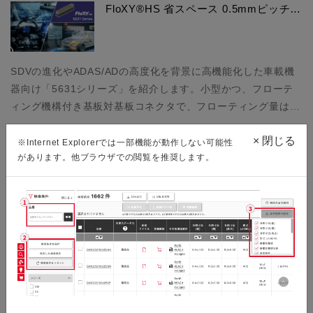
FloXY®HS 省スペース 0.5mmピッチ…
SDVの進化やADAS/ADの高度化を背景に高機能化した車載機
器向け「5631シリーズ」を紹介します。小型かつ、フローテ
ィング機構付き基板対基板コネクタで、フローティング量は…
×
閉じる
※Internet Explorerでは一部機能が動作しない可能性
があります。他ブラウザでの閲覧を推奨します。
フルシールド構造でEMI特性を向上…
近年、通信機能や情報処理能力の向上などにより、スマートフ
ォンをはじめとする通信端末やスマートウォッチなどウェアラ
ブルデバイスは、ますます高機能化が加速しています。それ…