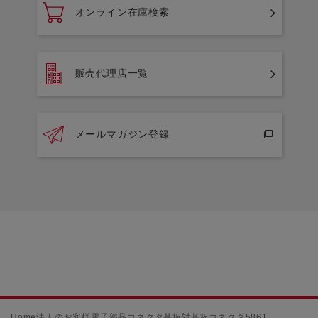
オンライン在庫検索
販売代理店一覧
メールマガジン登録
Home
法人のお客様
電子部品
コネクタ
基板対基板コネクタ
5861