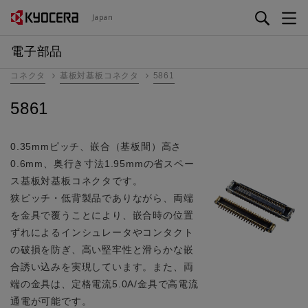
メ
Japan
イ
ン
電子部品
コ
コネクタ
基板対基板コネクタ
5861
ン
テ
5861
ン
ツ
に
0.35mmピッチ、嵌合（基板間）高さ
移
0.6mm、奥行き寸法1.95mmの省スペー
動
ス基板対基板コネクタです。
狭ピッチ・低背製品でありながら、両端
を金具で覆うことにより、嵌合時の位置
ずれによるインシュレータやコンタクト
の破損を防ぎ、高い堅牢性と滑らかな嵌
合誘い込みを実現しています。また、両
端の金具は、定格電流5.0A/金具で高電流
通電が可能です。