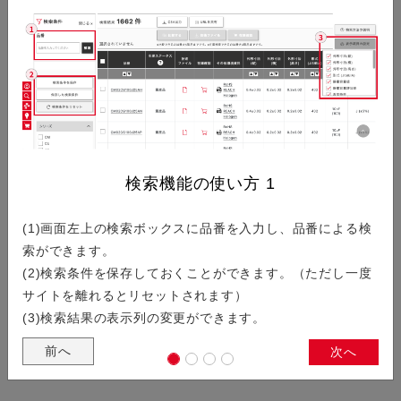
創造的で新しい価値を生み出していく両者の対談コンテンツで
す。全編英語で制作されていますが、動画音声は日本語です。
航空宇宙用電子部品のご紹介
検索機能の使い方
1
(1)画面左上の検索ボックスに品番を入力し、品番による検
ロケットや人工衛星等に搭載される航空宇宙用電子部品におい
索ができます。
ては、地上とは異なる過酷な環境下において、高信頼・長寿命
(2)検索条件を保存しておくことができます。（ただし一度
が要求されます。 KYOCERA AVXの航空宇宙向け電子部品…
サイトを離れるとリセットされます）
(3)検索結果の表示列の変更ができます。
前へ
次へ