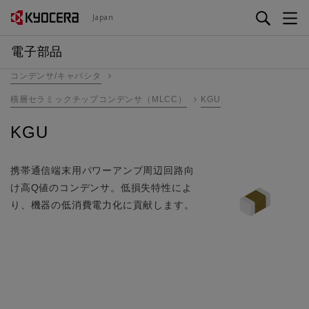
メ
Japan
イ
ン
電子部品
コ
コンデンサ/キャパシタ
ン
テ
積層セラミックチップコンデンサ（MLCC）
KGU
ン
KGU
ツ
に
移
携帯通信端末用パワーアンプ周辺回路向
動
け高Q値のコンデンサ。低損失特性によ
り、機器の低消費電力化に貢献します。