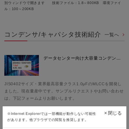
別ウィンドウで開きます 技術ファイル：1.8～800KB 環境ファイ
ル：100～200KB
コンデンサ/キャパシタ技術紹介
一覧へ
データセンター向け大容量コンデン…
JIS0402サイズ・業界最高容量クラス1.0μFのMLCCを開発し
ました。現在量産中です。サンプルリクエストやお問い合わせ
は、下記フォームよりお願いします。
×
閉じる
※Internet Explorerでは一部機能が動作しない可能性
があります。他ブラウザでの閲覧を推奨します。
MLCC開発者×漆塗りの匠