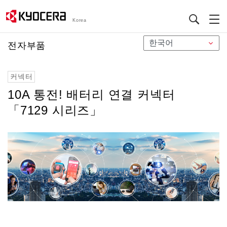
Korea
メ
전자부품
イ
ン
커넥터
コ
ン
10A 통전! 배터리 연결 커넥터
テ
「7129 시리즈」
ン
ツ
に
移
動