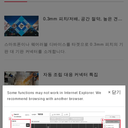
0.3mm 피치/저배, 공간 절약, 높은 견…
스마트폰이나 웨어러블 디바이스를 타겟으로 0.3mm 피치의 기
판 대 기판 커넥터를 소개합니다.
자동 조립 대응 커넥터 특집
×
닫기
Some functions may not work in Internet Explorer. We
recommend browsing with another browser.
산업용 로봇에 의한 공정 자동화 대응 커넥터(플로팅 보드 투
보드 커넥터, 원 액션 타입의 FPC/FFC용 커넥터)를 소개합니
다. 플로팅 기구에 의해 결합시의 위치 차이를 보완 할 수 있…