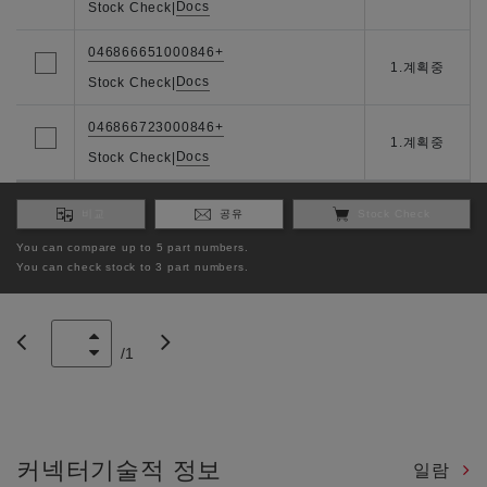
Docs
Stock Check
|
046866651000846+
1.계획중
Docs
Stock Check
|
046866723000846+
1.계획중
Docs
Stock Check
|
비교
공유
Stock Check
You can compare up to 5 part numbers.
You can check stock to 3 part numbers.
/
1
커넥터기술적 정보
일람