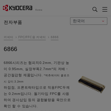
Korea
メ
전자부품
イ
ン
커넥터
FPC/FFC용 커넥터
6866
コ
ン
6866
テ
ン
ツ
6866시리즈는 협피치0.2mm, 기판상 높
に
이 0.95mm, 실장부폭2.7mm*의 저배・
移
공간절감형 제품입니다.
*액츄에이터 클로즈
動
시 깊이:3.2mm
하접점, 프론트락타입으로 적용FPC두께
는 0.2mm입니다. 돌기타입 FPC를 사용
하여 경사삽입 등의 결합불량을 육안으로
확인 할 수 있습니다.