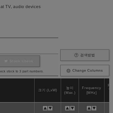
at TV, audio devices
검색방법
Stock Check
Change Columns
eck stock to 3 part numbers.
Fr
높이
Frequency
크기 (LxW)
To
(Max.)
[MHz]
(