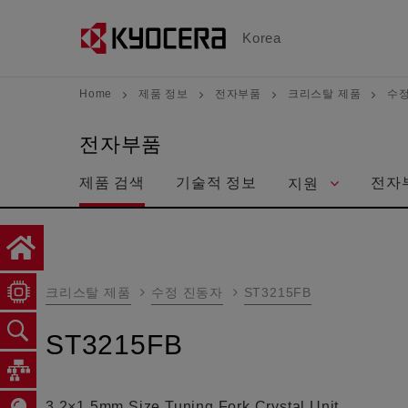
メ
イ
Korea
ン
コ
Home
제품 정보
전자부품
크리스탈 제품
수정
ン
テ
전자부품
ン
제품 검색
기술적 정보
전자
지원
ツ
に
移
動
크리스탈 제품
수정 진동자
ST3215FB
ST3215FB
3.2×1.5mm Size Tuning Fork Crystal Unit