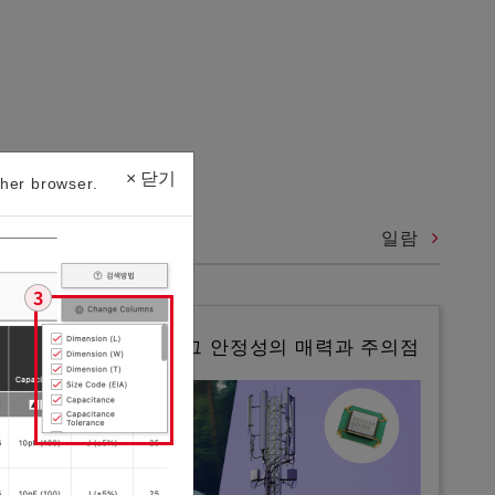
×
닫기
her browser.
일람
수정 디바이스란? 그 안정성의 매력과 주의점