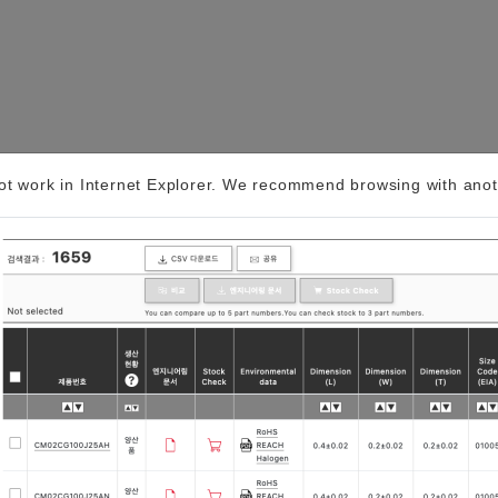
t work in Internet Explorer. We recommend browsing with anot
GNSS용 타이밍 디바이스・SAW 디바이스…