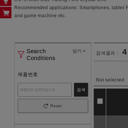
Recommended applications: Smartphones, tablet PC
and game machine etc.
4
Search
닫기
×
검색결과：
Conditions
제품번호
Not selected
검색
Reset