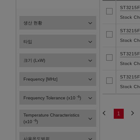
ST3215
Stock Ch
생산 현황
ST3215
Stock Ch
타입
ST3215
크기 (LxW)
Stock Ch
ST3215
Frequency [MHz]
Stock Ch
-6
Frequency Tolerance (x10
)
1
Temperature Characteristics
-6
(x10
)
사용온도범위