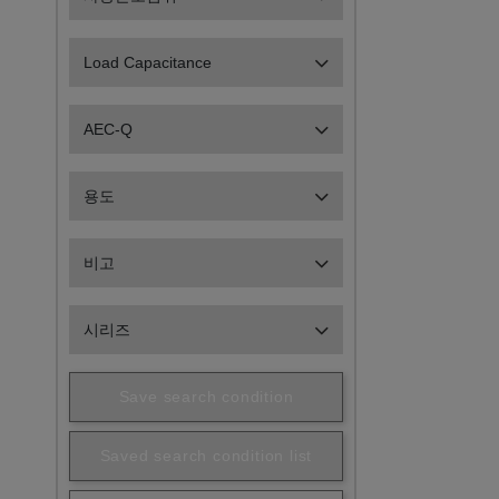
Load Capacitance
AEC-Q
용도
비고
시리즈
Save search condition
Saved search condition list