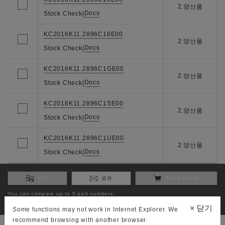
2.양산품
Docs
Stock Check
|
KC2016K11.2896C16E00
2.양산품
Docs
Stock Check
|
KC2016K11.2896C1GE00
2.양산품
Docs
Stock Check
|
KC2016K11.2896C1SE00
2.양산품
Docs
Stock Check
|
KC2016K11.2896C1UE00
2.양산품
Docs
Stock Check
|
비교
공유
Stock Check
You can compare up to 5 part numbers.
You can check stock to 3 part numbers.
×
닫기
Some functions may not work in Internet Explorer. We
recommend browsing with another browser.