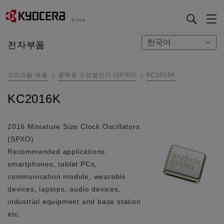
Korea
メ
전자부품
イ
ン
크리스탈 제품
클락용 수정발진기 (SPXO)
KC2016K
コ
ン
KC2016K
テ
ン
ツ
2016 Miniature Size Clock Oscillators
に
(SPXO)
移
Recommended applications:
動
smartphones, tablet PCs,
communication module, wearable
devices, laptops, audio devices,
industrial equipment and base station
etc.