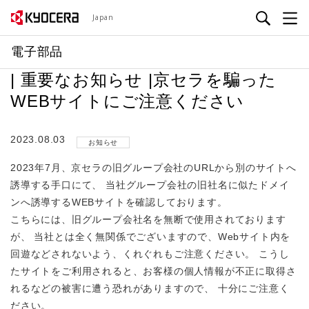
メ
Japan
イ
ン
電子部品
コ
| 重要なお知らせ |京セラを騙った
ン
テ
WEBサイトにご注意ください
ン
ツ
2023.08.03
お知らせ
に
移
2023年7月、京セラの旧グループ会社のURLから別のサイトへ
動
誘導する手口にて、 当社グループ会社の旧社名に似たドメイ
ンへ誘導するWEBサイトを確認しております。
こちらには、旧グループ会社名を無断で使用されております
が、 当社とは全く無関係でございますので、Webサイト内を
回遊などされないよう、くれぐれもご注意ください。 こうし
たサイトをご利用されると、お客様の個人情報が不正に取得さ
れるなどの被害に遭う恐れがありますので、 十分にご注意く
ださい。