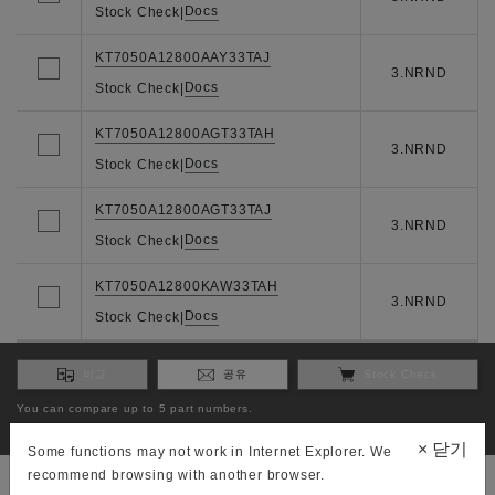
Docs
Stock Check
|
KT7050A12800AAY33TAJ
3.NRND
Docs
Stock Check
|
KT7050A12800AGT33TAH
3.NRND
Docs
Stock Check
|
KT7050A12800AGT33TAJ
3.NRND
Docs
Stock Check
|
KT7050A12800KAW33TAH
3.NRND
Docs
Stock Check
|
비교
공유
Stock Check
You can compare up to 5 part numbers.
You can check stock to 3 part numbers.
×
닫기
Some functions may not work in Internet Explorer. We
recommend browsing with another browser.