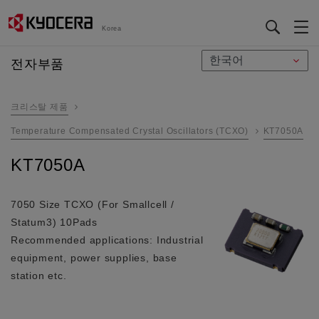
Korea
メ
전자부품
イ
ン
크리스탈 제품
コ
ン
Temperature Compensated Crystal Oscillators (TCXO)
KT7050A
テ
KT7050A
ン
ツ
に
7050 Size TCXO (For Smallcell /
移
Statum3) 10Pads
動
Recommended applications: Industrial
equipment, power supplies, base
station etc.