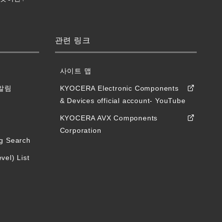
관련 링크
사이트 맵
알림
KYOCERA Electronic Components
& Devices official account- YouTube
KYOCERA AVX Components
Corporation
ng Search
vel) List