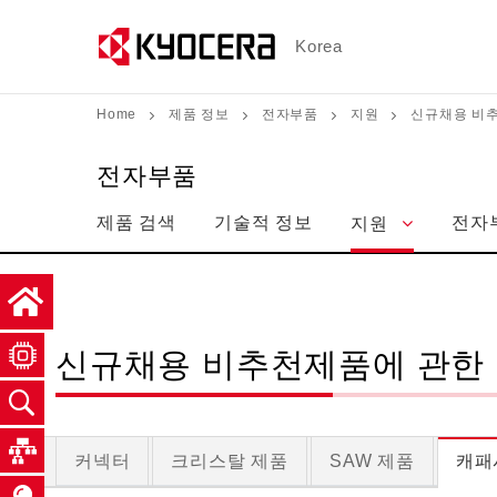
メ
イ
Korea
ン
コ
Home
제품 정보
전자부품
지원
신규채용 비추
ン
テ
전자부품
ン
제품 검색
기술적 정보
전자
지원
ツ
に
移
動
신규채용 비추천제품에 관한 
커넥터
크리스탈 제품
SAW 제품
캐패