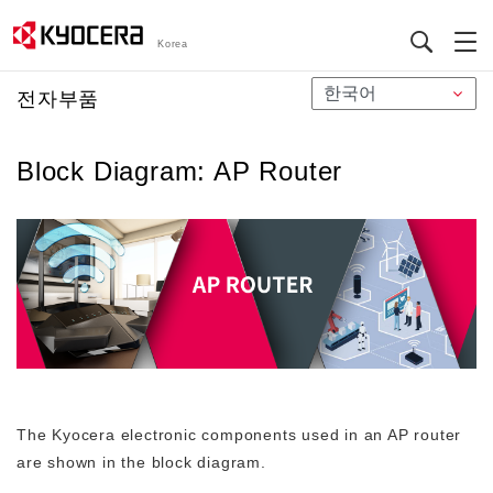
Korea
メ
전자부품
イ
ン
Block Diagram: AP Router
コ
ン
テ
ン
ツ
に
移
動
The Kyocera electronic components used in an AP router
are shown in the block diagram.