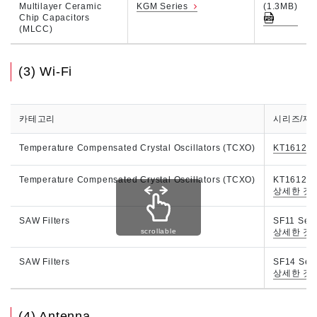
Multilayer Ceramic
KGM Series
(1.3MB)
Chip Capacitors
(MLCC)
(3) Wi-Fi
카테고리
시리즈/제품번
Temperature Compensated Crystal Oscillators (TCXO)
KT1612A
Temperature Compensated Crystal Oscillators (TCXO)
KT1612A-
상세한 것
SAW Filters
SF11 Seri
scrollable
상세한 것
SAW Filters
SF14 Seri
상세한 것
(4) Antenna