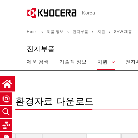
メ
イ
Korea
ン
コ
Home
제품 정보
전자부품
지원
SAW 제품
ン
テ
전자부품
ン
제품 검색
기술적 정보
전자
지원
ツ
に
移
動
환경자료 다운로드