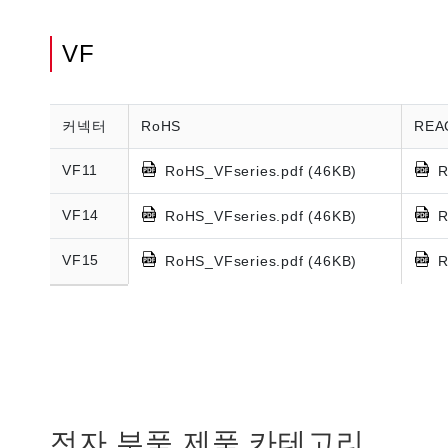
VF
커넥터
RoHS
REA
VF11
RoHS_VFseries.pdf (46KB)
R
VF14
RoHS_VFseries.pdf (46KB)
R
VF15
RoHS_VFseries.pdf (46KB)
R
전자 부품 제품 카테고리