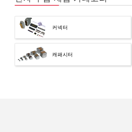
커넥터
캐패시터