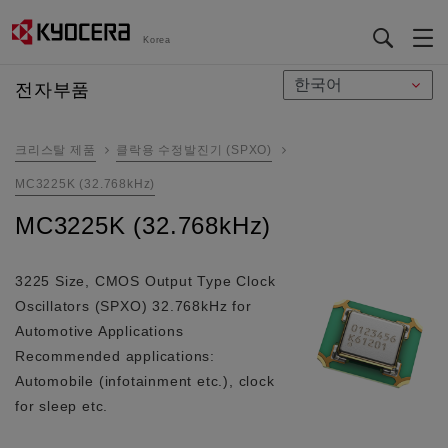
Korea
メ
전자부품
イ
ン
크리스탈 제품
클락용 수정발진기 (SPXO)
コ
ン
MC3225K (32.768kHz)
テ
MC3225K (32.768kHz)
ン
ツ
に
3225 Size, CMOS Output Type Clock
移
Oscillators (SPXO) 32.768kHz for
動
Automotive Applications
Recommended applications:
Automobile (infotainment etc.), clock
for sleep etc.