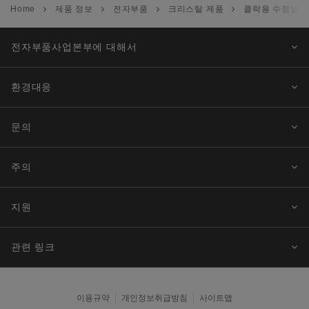
Home
제품 정보
전자부품
크리스탈 제품
클락용 수정발진기
전자부품사업본부에 대해서
환경대응
문의
주의
지원
관련 링크
이용규약
개인정보취급방침
사이트맵