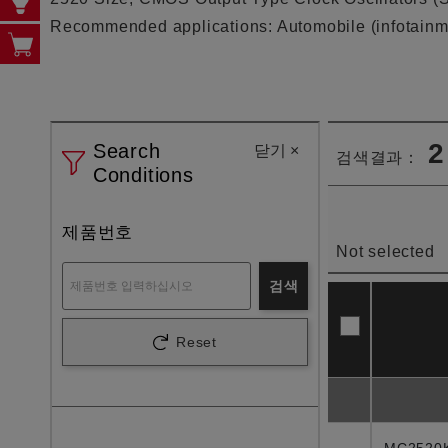
Recommended applications: Automobile (infotainment
2
Search
닫기
×
검색결과：
Conditions
제품번호
Not selected
검색
Reset