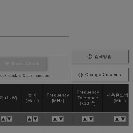
검색방법
Stock Check
Change Columns
eck stock to 3 part numbers.
Frequency
높이
Frequency
사용온도범위
기 (LxW)
Tolerance
(Max.)
[MHz]
(Min.)
-6
(x10
)