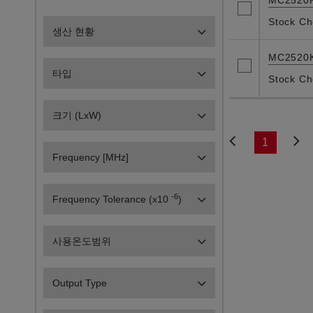
MC2520
Stock Ch
생산 현황
MC2520
타입
Stock Ch
크기 (LxW)
1
Frequency [MHz]
-6
Frequency Tolerance (x10
)
사용온도범위
Output Type