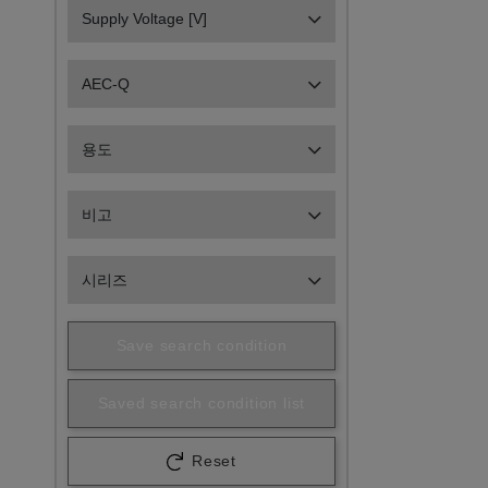
Supply Voltage [V]
AEC-Q
용도
비고
시리즈
Save search condition
Saved search condition list
Reset