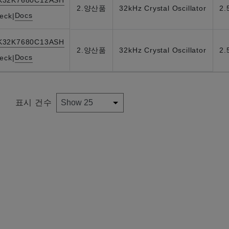
K32K7680C12ASH
2.양산품
32kHz Crystal Oscillator
2.
Docs
eck
|
K32K7680C13ASH
2.양산품
32kHz Crystal Oscillator
2.
Docs
eck
|
표시 건수