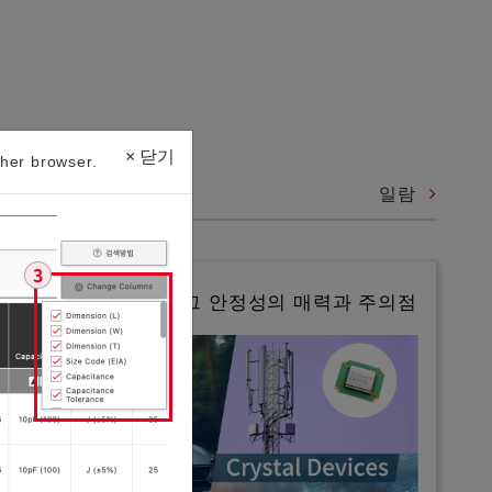
×
닫기
her browser.
일람
수정 디바이스란? 그 안정성의 매력과 주의점