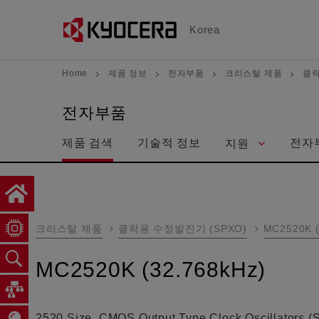
メ
イ
Korea
ン
コ
Home
제품 정보
전자부품
크리스탈 제품
클락
ン
テ
전자부품
ン
제품 검색
기술적 정보
전자
지원
ツ
に
移
動
크리스탈 제품
클락용 수정발진기 (SPXO)
MC2520K (
MC2520K (32.768kHz)
2520 Size, CMOS Output Type Clock Oscillators (