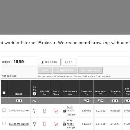
t work in Internet Explorer. We recommend browsing with anot
GNSS용 타이밍 디바이스・SAW 디바이스…